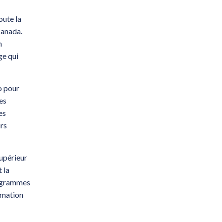
oute la
Canada.
n
ge qui
o pour
es
es
rs
upérieur
 la
rogrammes
rmation