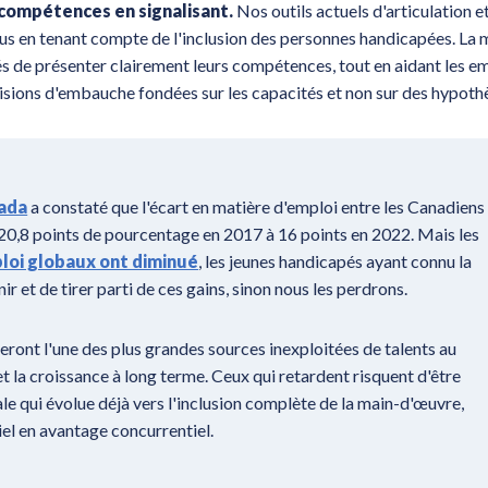
s compétences en signalisant.
Nos outils actuels d'articulation e
s en tenant compte de l'inclusion des personnes handicapées. La m
 de présenter clairement leurs compétences, tout en aidant les e
cisions d'embauche fondées sur les capacités et non sur des hypoth
nada
a constaté que l'écart en matière d'emploi entre les Canadiens
e 20,8 points de pourcentage en 2017 à 16 points en 2022. Mais les
ploi globaux ont diminué
, les jeunes handicapés ayant connu la
r et de tirer parti de ces gains, sinon nous les perdrons.
ront l'une des plus grandes sources inexploitées de talents au
et la croissance à long terme. Ceux qui retardent risquent d'être
 qui évolue déjà vers l'inclusion complète de la main-d'œuvre,
iel en avantage concurrentiel.