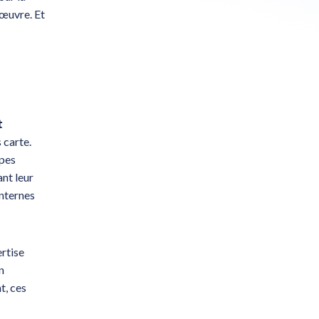
'œuvre. Et
t
 carte.
ipes
ant leur
internes
rtise
n
t, ces