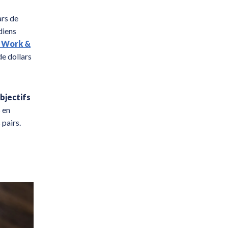
ars de
diens
r Work &
de dollars
bjectifs
s en
 pairs.