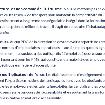
ucture, et non comme de l'altruisme.
Nous ne mettons pas en d
pres ou les réseaux de transport pour maintenir la compétitivité du 
investissement à long terme non négociable intégré dans la formatio
a conception du milieu de travail. Il s'agit de construire l'échafauda
ennies.
eurs.
Aucun PDG de la direction ne devrait avoir à repartir de zér
 normes d'emploi claires et pratiques — aussi simples que des lign
re minimum — associées à des outils prêts à l'emploi et à des ressourc
t important pour les PME, qui constituent la majorité des employeu
écifique en matière d'accessibilité.
 multiplicateur de force.
Les établissements d'enseignement s
ont l'expertise en matière de handicap, les liens avec les étudiants et
e les employeurs et les talents inexploités. En centralisant les p
yeurs sur le parcours de l'accessibilité et en soutenant la transfo
ue initiative en matière d'accessibilité.