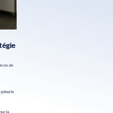
atégie
urces de
 pénurie
our la