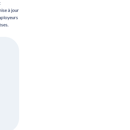
t
ise à jour
mployeurs
èses.