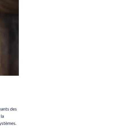
eants des
 la
systèmes.