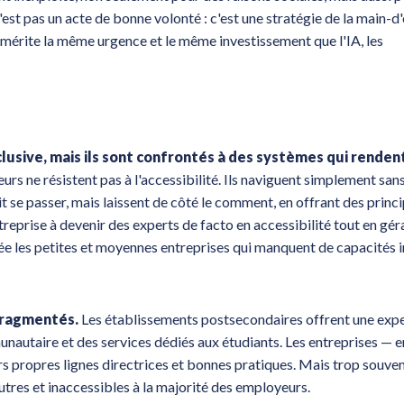
'est pas un acte de bonne volonté : c'est une stratégie de la main-d
e mérite la même urgence et le même investissement que l'IA, les
usive, mais ils sont confrontés à des systèmes qui renden
 ne résistent pas à l'accessibilité. Ils naviguent simplement sans
t se passer, mais laissent de côté le comment, en offrant des princ
treprise à devenir des experts de facto en accessibilité tout en gér
ée les petites et moyennes entreprises qui manquent de capacités 
fragmentés.
Les établissements postsecondaires offrent une expe
autaire et des services dédiés aux étudiants. Les entreprises — e
rs propres lignes directrices et bonnes pratiques. Mais trop souven
utres et inaccessibles à la majorité des employeurs.