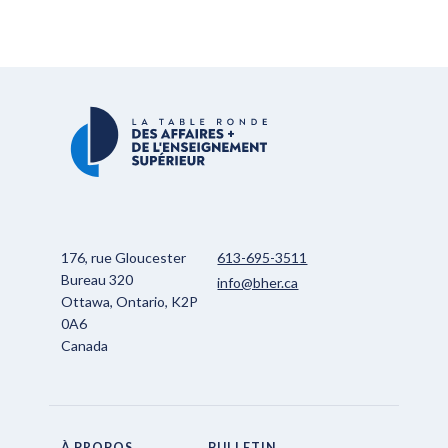
176, rue Gloucester
613-695-3511
Bureau 320
info@bher.ca
Ottawa, Ontario, K2P
0A6
Canada
À PROPOS
BULLETIN