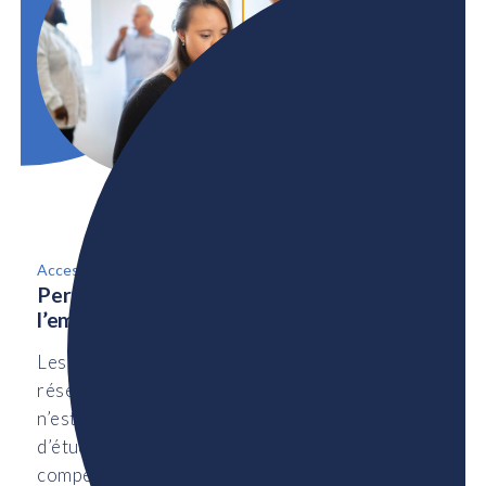
Accessibilité
Perspectives des employeurs sur
l’embauche des personnes handicapées
Les personnes handicapées (PH) constituent un
réservoir de talents inexploité au Canada. Mais ce
n’est pas parce qu’elles n’ont pas atteint le niveau
d’études requis, qu’elles n’ont pas les
compétences nécessaires ou qu’elles n’ont pas le