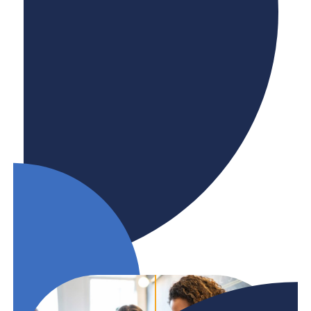
postsecondaires
Le Canada est en pleine transition vers une
économie à zéro émission nette, avec une
demande croissante, dans tous les secteurs et
toutes les industries, de travailleurs ayant des
compétences écologiques.
RAPPORT DE RECHERCHE