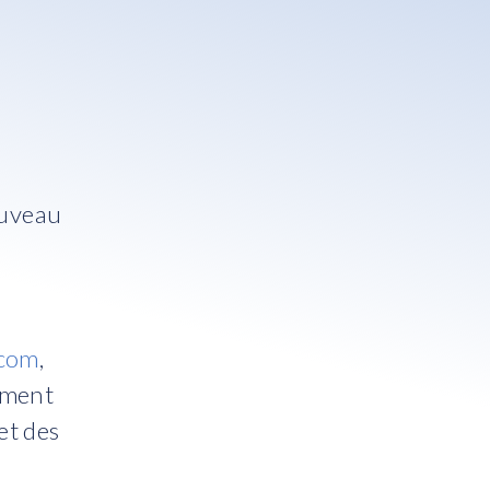
ouveau
.com
,
ement
et des