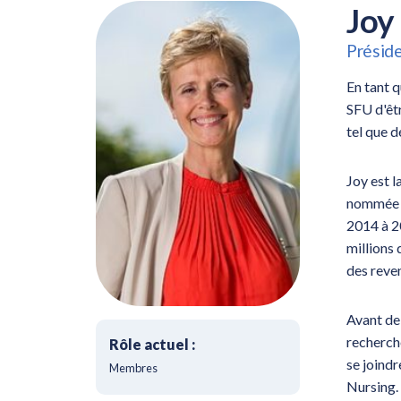
Joy
Préside
En tant q
SFU d'êtr
tel que d
Joy est l
nommée pr
2014 à 2
millions 
des reve
Avant de 
recherche
Rôle actuel :
se joindr
Membres
Nursing.