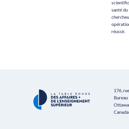
scientifi
santé du 
chercheu
opération
réussir.
176, ru
Bureau
Ottawa,
Canada