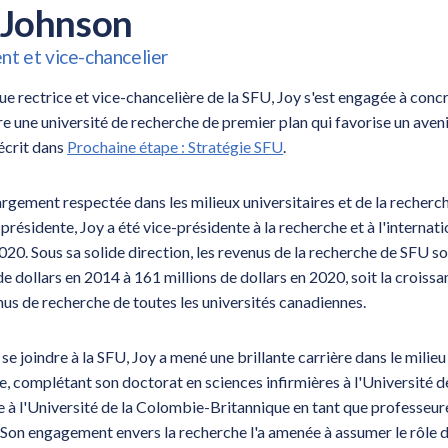
 Johnson
nt et vice-chancelier
ue rectrice et vice-chancelière de la SFU, Joy s'est engagée à concré
e une université de recherche de premier plan qui favorise un avenir
écrit dans
Prochaine étape : Stratégie SFU
.
argement respectée dans les milieux universitaires et de la recherc
ésidente, Joy a été vice-présidente à la recherche et à l'internati
020. Sous sa solide direction, les revenus de la recherche de SFU s
de dollars en 2014 à 161 millions de dollars en 2020, soit la croissa
nus de recherche de toutes les universités canadiennes.
se joindre à la SFU, Joy a mené une brillante carrière dans le milieu 
, complétant son doctorat en sciences infirmières à l'Université d
e à l'Université de la Colombie-Britannique en tant que professeure
 Son engagement envers la recherche l'a amenée à assumer le rôle d