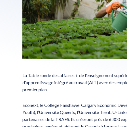
La Table ronde des affaires + de l’enseignement supér
d'apprentissage intégré au travail (AIT) avec des emp
premier plan.
Econext, le Collège Fanshawe, Calgary Economic Devel
Youth), l’Université Queen’s, l’Université Trent, U-Lin
partenaires de la TRAES. Ils créeront près de 6 300 ex
prochaines années et aideront le Canada à former la m