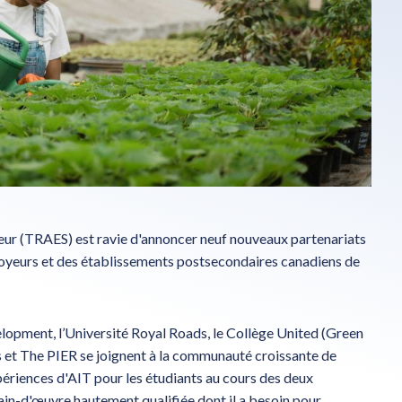
ieur (TRAES) est ravie d'annoncer neuf nouveaux partenariats
loyeurs et des établissements postsecondaires canadiens de
opment, l’Université Royal Roads, le Collège United (Green
ks et The PIER se joignent à la communauté croissante de
périences d'AIT pour les étudiants au cours des deux
ain-d'œuvre hautement qualifiée dont il a besoin pour