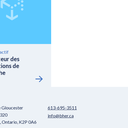
actif
eur des
tions de
he
e Gloucester
613-695-3511
 320
info@bher.ca
 Ontario, K2P 0A6