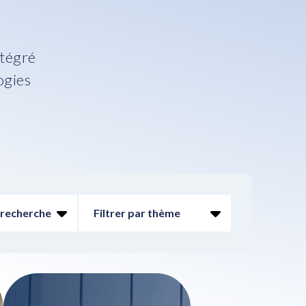
ntégré
ogies