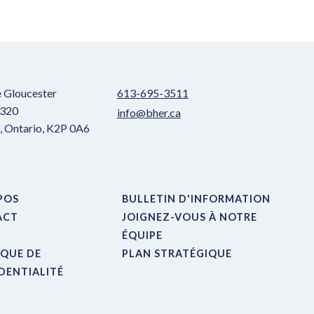
e Gloucester
613-695-3511
 320
info@bher.ca
 Ontario, K2P 0A6
POS
BULLETIN D'INFORMATION
ACT
JOIGNEZ-VOUS À NOTRE
ÉQUIPE
IQUE DE
PLAN STRATÉGIQUE
DENTIALITÉ