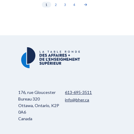
1
2
3
4
176, rue Gloucester
613-695-3511
Bureau 320
info@bher.ca
Ottawa, Ontario, K2P
0A6
Canada